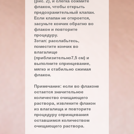
(рис. 2), и слегка сожмите
флакон, чтобы открыть
предохранительный клапан.
Если клапан не откроется,
засуньте кончик обратно во
флакон и повторите
процедуру.
3этап: расслабьтесь,
поместите кончик во
влагалище
(приблизительно7,5 см) и
выполните спринцевание,
мягко и стабильно сжимая
флакон.
Примечание: если во флаконе
остается значительное
количество очищающего
раствора, извлеките флакон
из влагалища и повторите
процедуру спринцевания
оставшимся количеством
очищающего раствора.